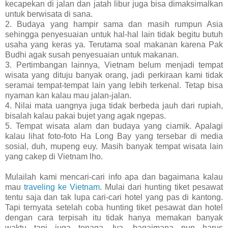
kecapekan di jalan dan jatah libur juga bisa dimaksimalkan
untuk berwisata di sana.
2. Budaya yang hampir sama dan masih rumpun Asia
sehingga penyesuaian untuk hal-hal lain tidak begitu butuh
usaha yang keras ya. Terutama soal makanan karena Pak
Budhi agak susah penyesuaian untuk makanan.
3. Pertimbangan lainnya, Vietnam belum menjadi tempat
wisata yang dituju banyak orang, jadi perkiraan kami tidak
seramai tempat-tempat lain yang lebih terkenal. Tetap bisa
nyaman kan kalau mau jalan-jalan.
4. Nilai mata uangnya juga tidak berbeda jauh dari rupiah,
bisalah kalau pakai bujet yang agak ngepas.
5. Tempat wisata alam dan budaya yang ciamik. Apalagi
kalau lihat foto-foto Ha Long Bay yang tersebar di media
sosial, duh, mupeng euy. Masih banyak tempat wisata lain
yang cakep di Vietnam lho.
Mulailah kami mencari-cari info apa dan bagaimana kalau
mau
traveling ke Vietnam
. Mulai dari hunting tiket pesawat
tentu saja dan tak lupa cari-cari hotel yang pas di kantong.
Tapi ternyata setelah coba hunting tiket pesawat dan hotel
dengan cara terpisah itu tidak hanya memakan banyak
waktu tapi juga tenaga. Iya, bagaimana pun harus