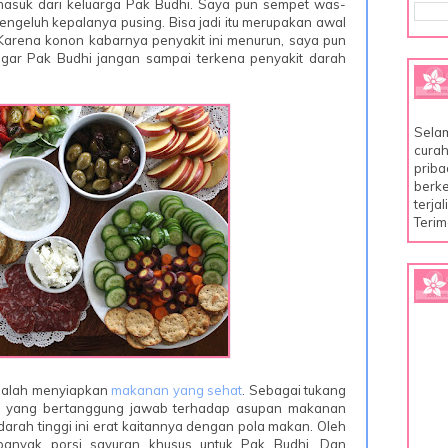
ermasuk dari keluarga Pak Budhi. Saya pun sempet was-
engeluh kepalanya pusing. Bisa jadi itu merupakan awal
Karena konon kabarnya penyakit ini menurun, saya pun
 agar Pak Budhi jangan sampai terkena penyakit darah
Selam
curah
priba
berke
terja
Terim
dalah menyiapkan
makanan yang sehat
. Sebagai tukang
ya yang bertanggung jawab terhadap asupan makanan
darah tinggi ini erat kaitannya dengan pola makan. Oleh
banyak porsi sayuran khusus untuk Pak Budhi. Dan