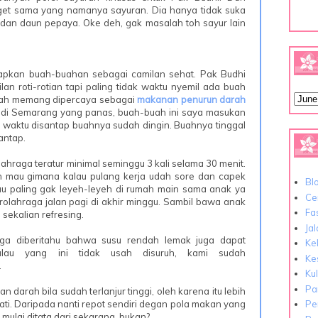
et sama yang namanya sayuran. Dia hanya tidak suka
 dan daun pepaya. Oke deh, gak masalah toh sayur lain
iapkan buah-buahan sebagai camilan sehat. Pak Budhi
lan roti-rotian tapi paling tidak waktu nyemil ada buah
uah memang dipercaya sebagai
makanan penurun darah
di Semarang yang panas, buah-buah ini saya masukan
ga waktu disantap buahnya sudah dingin. Buahnya tinggal
antap.
lahraga teratur minimal seminggu 3 kali selama 30 menit.
ah mau gimana kalau pulang kerja udah sore dan capek
Bl
au paling gak leyeh-leyeh di rumah main sama anak ya
Cer
erolahraga jalan pagi di akhir minggu. Sambil bawa anak
Fa
 sekalian refresing.
Ja
uga diberitahu bahwa susu rendah lemak juga dapat
Ke
alau yang ini tidak usah disuruh, kami sudah
Ke
.
Ku
Pa
darah bila sudah terlanjur tinggi, oleh karena itu lebih
i. Daripada nanti repot sendiri degan pola makan yang
Pe
mulai ditata dari sekarang, bukan?