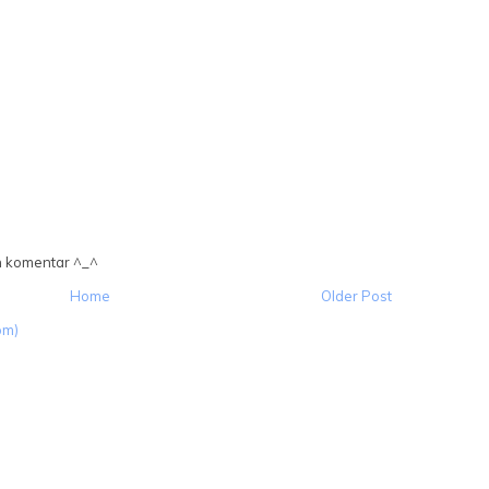
n komentar ^_^
Home
Older Post
om)