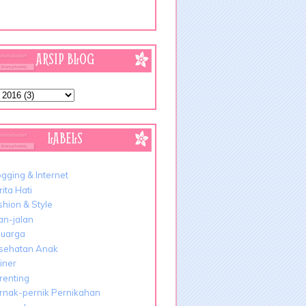
ARSIP BLOG
LABELS
ogging & Internet
ita Hati
shion & Style
lan-jalan
luarga
sehatan Anak
liner
renting
rnak-pernik Pernikahan