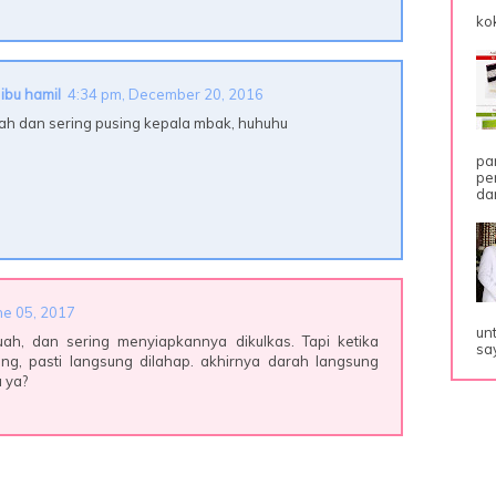
ko
ibu hamil
4:34 pm, December 20, 2016
ah dan sering pusing kepala mbak, huhuhu
pa
pe
dar
ne 05, 2017
un
h, dan sering menyiapkannya dikulkas. Tapi ketika
sa
ng, pasti langsung dilahap. akhirnya darah langsung
a ya?