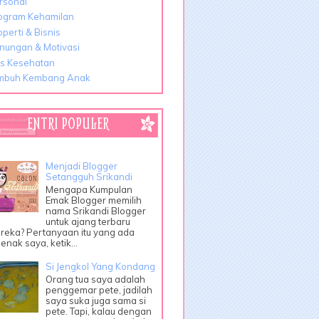
rsonal
ogram Kehamilan
operti & Bisnis
nungan & Motivasi
ps Kesehatan
mbuh Kembang Anak
ENTRI POPULER
Menjadi Blogger
Setangguh Srikandi
Mengapa Kumpulan
Emak Blogger memilih
nama Srikandi Blogger
untuk ajang terbaru
reka? Pertanyaan itu yang ada
enak saya, ketik...
Si Jengkol Yang Kondang
Orang tua saya adalah
penggemar pete, jadilah
saya suka juga sama si
pete. Tapi, kalau dengan