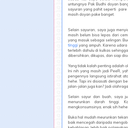
untungnya Pak Budhi doyan bang
sayuran yang pahit seperti pare
masih doyan pake banget.
Selain sayuran, saya juga meny
masih belum bisa lepas dari cemi
yang masuk sebagai selingan. B
tinggi
yang ampuh. Karena udara 
terlebih dahulu di kulkas sehing
dibersihkan, dikupas, dan siap dis
Yang tidak kalah penting adalah o
Ini nih yang masih jadi PeeR, y
pengennya langsung istirahat at
hehe. Tapi ini disiasati dengan b
jalan-jalan juga kan? Jadi olahraga
Selain sayur dan buah, saya j
menurunkan darah tinggi. K
mengkonsumsinya, enak sih hehe
Buka hal mudah meurunkan tekanan 
baik mencegah daripada mengobat
kebablasan, lebih baik polamakan 