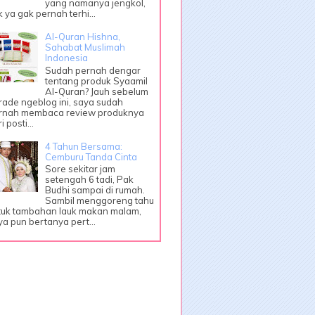
yang namanya jengkol,
k ya gak pernah terhi...
Al-Quran Hishna,
Sahabat Muslimah
Indonesia
Sudah pernah dengar
tentang produk Syaamil
Al-Quran? Jauh sebelum
rade ngeblog ini, saya sudah
rnah membaca review produknya
i posti...
4 Tahun Bersama:
Cemburu Tanda Cinta
Sore sekitar jam
setengah 6 tadi, Pak
Budhi sampai di rumah.
Sambil menggoreng tahu
tuk tambahan lauk makan malam,
ya pun bertanya pert...