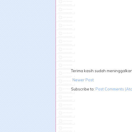
Terima kasih sudah meninggalka
Newer Post
Subscribe to:
Post Comments (At