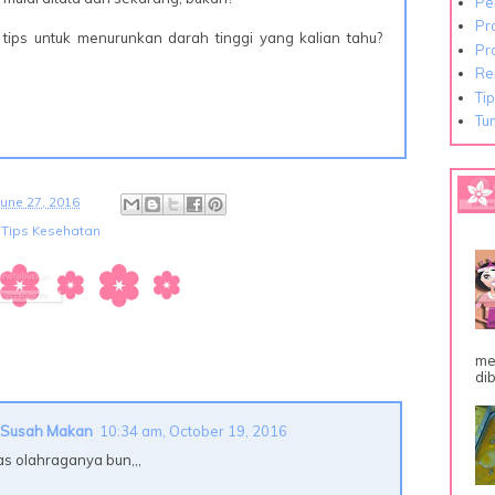
Pe
Pr
tips untuk menurunkan darah tinggi yang kalian tahu?
Pr
Re
Ti
Tu
une 27, 2016
,
Tips Kesehatan
me
dib
 Susah Makan
10:34 am, October 19, 2016
as olahraganya bun,,,