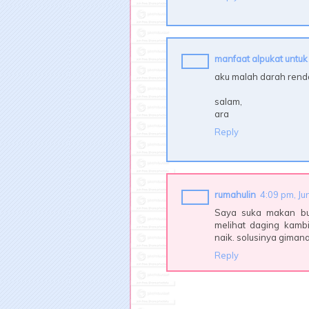
manfaat alpukat untuk 
aku malah darah rend
salam,
ara
Reply
rumahulin
4:09 pm, Ju
Saya suka makan bua
melihat daging kambi
naik. solusinya giman
Reply