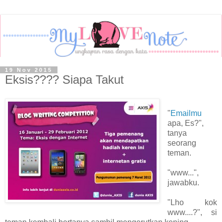
19 Nov 2015
Eksis???? Siapa Takut
"
Emailmu
apa, Es?",
tanya
seorang
teman.
"www...",
jawabku.
"Lho kok
www....?", si