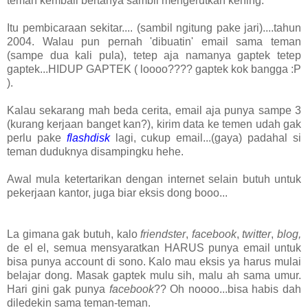
teman kembali bertanya sambil mengerutkan kening.
Itu pembicaraan sekitar.... (sambil ngitung pake jari)....tahun
2004. Walau pun pernah 'dibuatin' email sama teman
(sampe dua kali pula), tetep aja namanya gaptek tetep
gaptek...HIDUP GAPTEK ( loooo???? gaptek kok bangga :P
).
Kalau sekarang mah beda cerita, email aja punya sampe 3
(kurang kerjaan banget kan?), kirim data ke temen udah gak
perlu pake
flashdisk
lagi, cukup email...(gaya) padahal si
teman duduknya disampingku hehe.
Awal mula ketertarikan dengan internet selain butuh untuk
pekerjaan kantor, juga biar eksis dong booo...
La gimana gak butuh, kalo
friendster
,
facebook
,
twitter
,
blog,
de el el, semua mensyaratkan HARUS punya email untuk
bisa punya account di sono. Kalo mau eksis ya harus mulai
belajar dong. Masak gaptek mulu sih, malu ah sama umur.
Hari gini gak punya
facebook
?? Oh noooo...bisa habis dah
diledekin sama teman-teman.