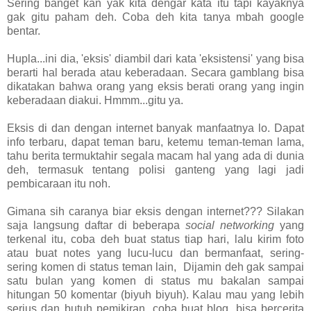
Sering banget kan yak kita dengar kata itu tapi kayaknya
gak gitu paham deh. Coba deh kita tanya mbah google
bentar.
Hupla...ini dia, 'eksis' diambil dari kata 'eksistensi' yang bisa
berarti hal berada atau keberadaan. Secara gamblang bisa
dikatakan bahwa orang yang eksis berati orang yang ingin
keberadaan diakui. Hmmm...gitu ya.
Eksis di dan dengan internet banyak manfaatnya lo. Dapat
info terbaru, dapat teman baru, ketemu teman-teman lama,
tahu berita termuktahir segala macam hal yang ada di dunia
deh, termasuk tentang polisi ganteng yang lagi jadi
pembicaraan itu noh.
Gimana sih caranya biar eksis dengan internet??? Silakan
saja langsung daftar di beberapa
social networking
yang
terkenal itu, coba deh buat status tiap hari, lalu kirim foto
atau buat notes yang lucu-lucu dan bermanfaat, sering-
sering komen di status teman lain, Dijamin deh gak sampai
satu bulan yang komen di status mu bakalan sampai
hitungan 50 komentar (biyuh biyuh). Kalau mau yang lebih
serius dan butuh pemikiran, coba buat blog, bisa bercerita