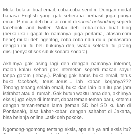
Mulai belajar buat email, coba-coba sendiri. Dengan modal
bahasa English yang gak seberapa berhasil juga punya
email :P mulai deh buat account di
social networking
seperti
facebook and twitter. Mulai deh coba-coba buat blog
(berkali-kali gagal lo..namanya juga pertama, alasan.com
hehe) mulai deh ngeblog, coba-coba ndiri dulu, penasaran
dengan ini itu beli bukunya deh, walau setelah itu jarang
diisi (penyakit sok sibuk sodara-sodara).
Akhirnya gak asing lagi deh dengan namanya internet,
malah kalau sehari gak internetan seperti makan sayur
tanpa garam (lebay..). Paling gak harus buka email, terus
buka
facebook
, terus...terus.... lah kapan kerjanya???
Tenang tenang selain email, buka dan lain-lain itu pas jam
istirahat atau di rumah. Gak butuh waktu lama deh, akhirnya
eksis juga ekye di internet, dapat teman-teman baru, ketemu
dengan teman-teman lama (teman SD bo! SD ku kan di
Pontianak), bisa kabar-kabari dengan sahabat di Jakarta,
bisa belanja online...asik deh pokoke.
Ngomong-ngomong tentang eksis, apa sih ya arti eksis itu?