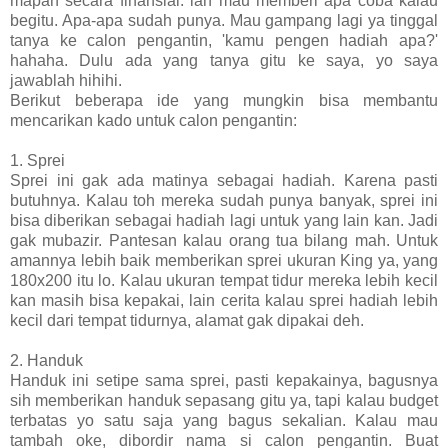
mapan secara finansial. lah mau memberi apa coba kalau
begitu. Apa-apa sudah punya. Mau gampang lagi ya tinggal
tanya ke calon pengantin, 'kamu pengen hadiah apa?'
hahaha. Dulu ada yang tanya gitu ke saya, yo saya
jawablah hihihi.
Berikut beberapa ide yang mungkin bisa membantu
mencarikan kado untuk calon pengantin:
1. Sprei
Sprei ini gak ada matinya sebagai hadiah. Karena pasti
butuhnya. Kalau toh mereka sudah punya banyak, sprei ini
bisa diberikan sebagai hadiah lagi untuk yang lain kan. Jadi
gak mubazir. Pantesan kalau orang tua bilang mah. Untuk
amannya lebih baik memberikan sprei ukuran King ya, yang
180x200 itu lo. Kalau ukuran tempat tidur mereka lebih kecil
kan masih bisa kepakai, lain cerita kalau sprei hadiah lebih
kecil dari tempat tidurnya, alamat gak dipakai deh.
2. Handuk
Handuk ini setipe sama sprei, pasti kepakainya, bagusnya
sih memberikan handuk sepasang gitu ya, tapi kalau budget
terbatas yo satu saja yang bagus sekalian. Kalau mau
tambah oke, dibordir nama si calon pengantin. Buat