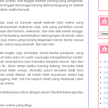
h praktis. Kita tinggal memilih barang yang diinginkan,
dan tinggal menunggu barang datang langsung ke alamat
emakan waktu banyak.
ula, saat ini banyak sekali website toko online yang
enawarkan makanan saja, ada yang peralatan rumah
ulai dari fashion, makanan, dan alat-alat rumah tangga.
but terkadang menimbulkan kebingungan di benak calon
rcaya, mana yang barang dagangan benar-benar sesuai
an, mana yang amanah, dan lain-lain.
ata begitu saja terhadap berita-berita penipuan yang
kan baru-baru ini suami saya juga mengalaminya sendiri.
tuk
smartphone
-nya, transaksi berjalan lancar, tipe dan
Bl
ix. Akan tetapi ketika barang datang, ternyata tidak
Cer
nya tidak sesuai, otomatis
pouch
tersebut tidak bisa
Fa
ta untuk ditukar, ah malah ribet urusannya, belum lagi
Ja
ggung. Nah, hal-hal seperti inilah yang membuat calon
Ke
ja online.
Ke
sa berbelanja online dengan aman? Berikut beberapa tips
Ku
Pa
Pe
oko online yang dituju