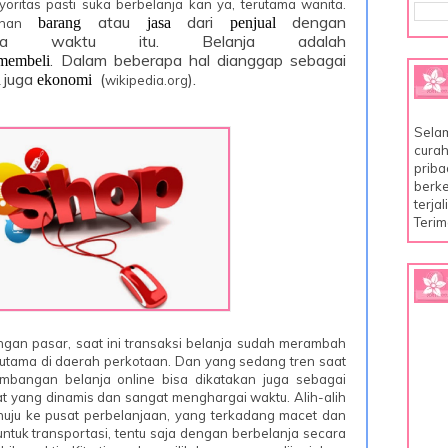
yoritas pasti suka berbelanja kan ya, terutama wanita.
atau
dari
dengan
barang
jasa
penjual
han
da waktu itu. Belanja adalah
. Dalam beberapa hal dianggap sebagai
membeli
juga
(
).
n
ekonomi
wikipedia.org
Selam
curah
priba
berke
terja
Terim
engan pasar, saat ini transaksi belanja sudah merambah
rutama di daerah perkotaan. Dan yang sedang tren saat
kembangan belanja online bisa dikatakan juga sebagai
 yang dinamis dan sangat menghargai waktu. Alih-alih
uju ke pusat perbelanjaan, yang terkadang macet dan
tuk transportasi, tentu saja dengan berbelanja secara