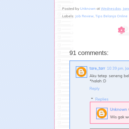
Posted by
Unknown
at
Wednesday, Janu
Labels:
Job Review
,
Tips Belanja Online
91 comments:
tare_tarr
10:39 pm, J
Aku tetep seneng bel
*halah :D
Reply
Replies
Unknown
Wis gak wa