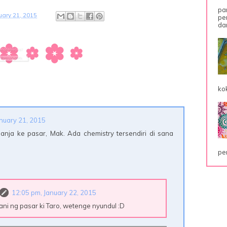
pa
ary 21, 2015
pe
dar
ko
anuary 21, 2015
anja ke pasar, Mak. Ada chemistry tersendiri di sana
pe
12:05 pm, January 22, 2015
ni ng pasar ki Taro, wetenge nyundul :D