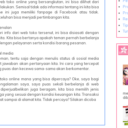
Pe
eb toko online yang bersangkutan, ini bisa dilihat dari
Pr
akukan. Semisal tidak ada informasi tentang ini kita bisa
e ini juga memiliki fanpage di Facebook atau tidak.
Pr
keluhan bisa menjadi pertimbangan kita.
Re
Ti
kenalan
Tu
i info dari web toko tersenut, ini bisa disiasati dengan
ita. Kita bisa bertanya apakah teman pernah berbelanja
 dengan pelayanan serta kondisi barang pesanan.
al media
man, tentu saja dengan menulis status di sosial media
 jawaban akan pertanyaan kita. Ini cara yang tercepat
ng puas dan kecewa sama-sama akan berkomentar.
oko online mana yang bisa dipercaya? Oke, saya bagi
engalaman saya, saya puas sekali berbelanja di web
diperjualbelikan juga beragam, kita bisa memilih jenis
me
a yang sesuai dengan kondisi keuangan kita. Transaksi
dib
t sampai di alamat kita. Tidak percaya? Silakan dicoba