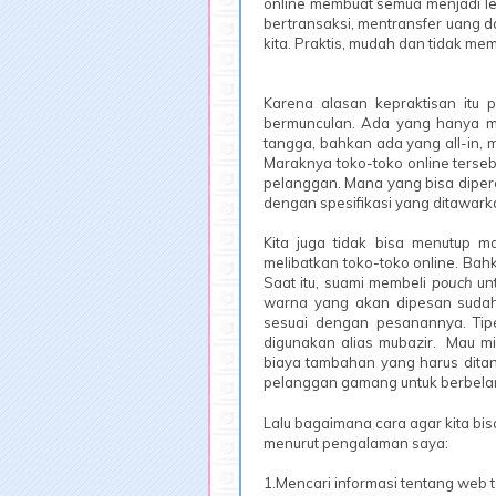
online membuat semua menjadi lebi
bertransaksi, mentransfer uang 
kita. Praktis, mudah dan tidak m
Karena alasan kepraktisan itu p
bermunculan. Ada yang hanya m
tangga, bahkan ada yang all-in, m
Maraknya toko-toko online terse
pelanggan. Mana yang bisa dipe
dengan spesifikasi yang ditawark
Kita juga tidak bisa menutup m
melibatkan toko-toko online. Bah
Saat itu, suami membeli
pouch
un
warna yang akan dipesan sudah f
sesuai dengan pesanannya. Tipe
digunakan alias mubazir. Mau min
biaya tambahan yang harus ditan
pelanggan gamang untuk berbelan
Lalu bagaimana cara agar kita bi
menurut pengalaman saya:
1.Mencari informasi tentang web t