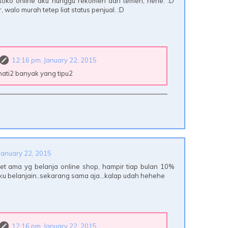
i toko online aku nunggu rekomen dari temen, hehe. :D
 walo murah tetep liat status penjual. :D
12:16 pm, January 22, 2015
 hati2 banyak yang tipu2
January 22, 2015
t ama yg belanja online shop, hampir tiap bulan 10%
 aku belanjain..sekarang sama aja...kalap udah hehehe
12:16 pm, January 22, 2015