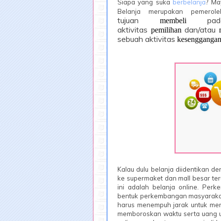
Siapa yang suka
berbelanja
? Ma
Belanja
merupakan pemerole
tujuan
pa
membeli
aktivitas
dan/atau
pemilihan
sebuah aktivitas
kesengganga
Kalau dulu belanja diidentikan d
ke supermaket dan mall besar te
ini adalah belanja online. Per
bentuk perkembangan masyarakat
harus menempuh jarak untuk men
memboroskan waktu serta uang un