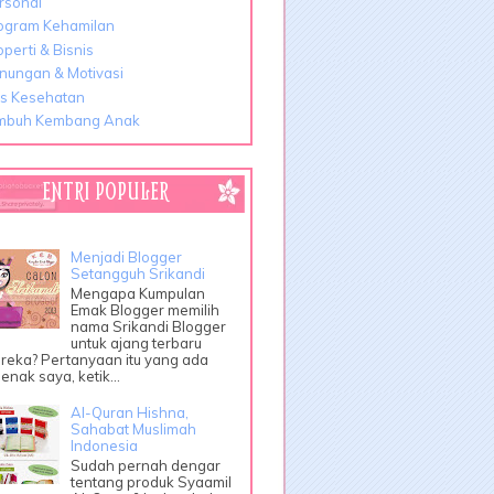
rsonal
ogram Kehamilan
operti & Bisnis
nungan & Motivasi
ps Kesehatan
mbuh Kembang Anak
ENTRI POPULER
Menjadi Blogger
Setangguh Srikandi
Mengapa Kumpulan
Emak Blogger memilih
nama Srikandi Blogger
untuk ajang terbaru
reka? Pertanyaan itu yang ada
enak saya, ketik...
Al-Quran Hishna,
Sahabat Muslimah
Indonesia
Sudah pernah dengar
tentang produk Syaamil