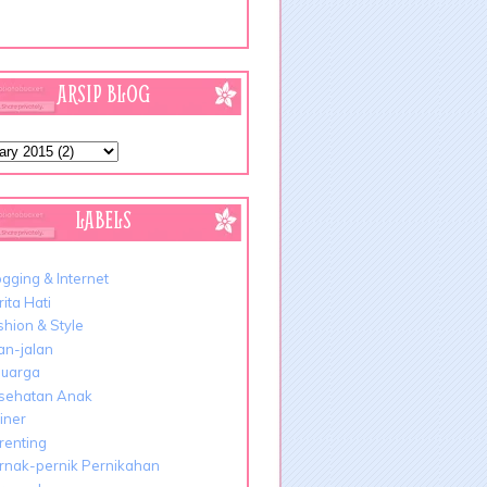
ARSIP BLOG
LABELS
ogging & Internet
ita Hati
shion & Style
lan-jalan
luarga
sehatan Anak
liner
renting
rnak-pernik Pernikahan