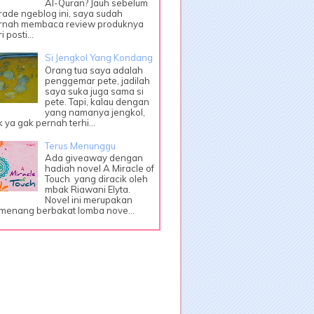
Al-Quran? Jauh sebelum
rade ngeblog ini, saya sudah
rnah membaca review produknya
i posti...
Si Jengkol Yang Kondang
Orang tua saya adalah
penggemar pete, jadilah
saya suka juga sama si
pete. Tapi, kalau dengan
yang namanya jengkol,
k ya gak pernah terhi...
Terus Menunggu
Ada giveaway dengan
hadiah novel A Miracle of
Touch yang diracik oleh
mbak Riawani Elyta.
Novel ini merupakan
menang berbakat lomba nove...