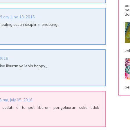
pa
pe
dar
9 am, June 13, 2016
, paling susah disiplin menabung,,
ko
 2016
bisa liburan yg lebih happy,,
pe
6 am, July 05, 2016
 sudah di tempat liburan, pengeluaran suka tidak