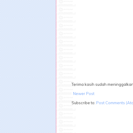
Terima kasih sudah meninggalka
Newer Post
Subscribe to:
Post Comments (At