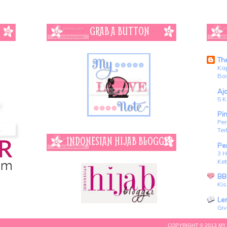
GRAB A BUTTON
Th
Ka
Bag
Aj
5 K
Pin
Pen
Ter
INDONESIAN HIJAB BLOGGER
Pe
3 H
Ke
BB
Kis
Le
Gi
COPYRIGHT © 2013 MY