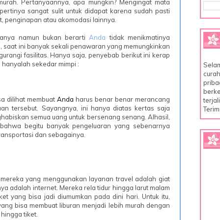
 murah. Pertanyaannya, apa mungkin? Mengingat mata
rtinya sangat sulit untuk didapat karena sudah pasti
ket, penginapan atau akomodasi lainnya.
adanya namun bukan berarti
Anda
tidak menikmatinya
i, saat ini banyak sekali penawaran yang memungkinkan
rangi fasilitas. Hanya saja, penyebab berikut ini kerap
h hanyalah sekedar mimpi :
Selam
curah
priba
berke
sa dilihat membuat
Anda
harus benar benar merancang
terja
an tersebut. Sayangnya, ini hanya diatas kertas saja
Terim
abiskan semua uang untuk bersenang senang. Alhasil,
ri bahwa begitu banyak pengeluaran yang sebenarnya
 transportasi dan sebagainya.
 mereka yang menggunakan layanan travel adalah giat
ya adalah internet. Mereka rela tidur hingga larut malam
t yang bisa jadi diumumkan pada dini hari. Untuk itu,
i yang bisa membuat liburan menjadi lebih murah dengan
hingga tiket.