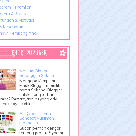
rsonal
ogram Kehamilan
operti & Bisnis
nungan & Motivasi
ps Kesehatan
mbuh Kembang Anak
ENTRI POPULER
Menjadi Blogger
Setangguh Srikandi
Mengapa Kumpulan
Emak Blogger memilih
nama Srikandi Blogger
untuk ajang terbaru
reka? Pertanyaan itu yang ada
enak saya, ketik...
Al-Quran Hishna,
Sahabat Muslimah
Indonesia
Sudah pernah dengar
tentang produk Syaamil