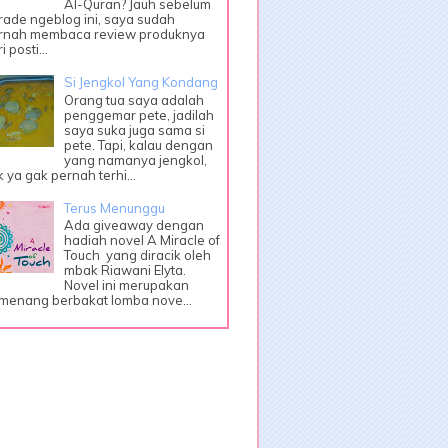
Al-Quran? Jauh sebelum
rade ngeblog ini, saya sudah
rnah membaca review produknya
i posti...
Si Jengkol Yang Kondang
Orang tua saya adalah
penggemar pete, jadilah
saya suka juga sama si
pete. Tapi, kalau dengan
yang namanya jengkol,
k ya gak pernah terhi...
Terus Menunggu
Ada giveaway dengan
hadiah novel A Miracle of
Touch yang diracik oleh
mbak Riawani Elyta.
Novel ini merupakan
menang berbakat lomba nove...