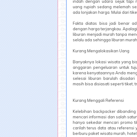
indah dengan udara sejuk tapi
uang rupiah sedang melemah sepe
ada lonjakan harga. Mulai dari ti
Fakta diatas bisa jadi benar 
dengan harga terjangkau. Apalag
liburan menjadi murah tanpa mengu
selalu ada sehingga liburan mura
Kurang Mengalokasikan Uang
Banyaknya lokasi wisata yang bi
anggaran pengeluaran untuk tuju
karena kenyataannya Anda mengh
selesai liburan barulah disada
masih bisa disiasati seperti tiket,
Kurang Menggali Referensi
Kelebihan backpacker dibanding
mencari informasi dan salah satun
hanya sekedar mencari promo tike
carilah terus data atau referens
berburu paket wisata murah, hotel 