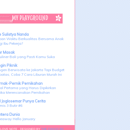
MY PLAYGROUND
e Sulistya Nanda
pan Waktu Berkualitas Bersama Anak
i Ibu Pekerja?
ar Masak
uliner Bali yang Pasti Kamu Suka
gin Piknik
gen Berwisata ke Jakarta Tapi Budget
batas, Coba 7 Cara Liburan Murah Ini
rnak-Pernik Pernikahan
al Pertama yang Harus Dipikirkan
tika Merencanakan Pernikahan
I Joglosemar Punya Cerita
mis 3 Butir #6
ntera Dunia
veaway Hello January
 LOVE NOTE . DESIGNED BY
THE CHOCO BD