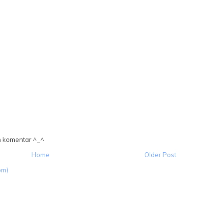
n komentar ^_^
Home
Older Post
om)