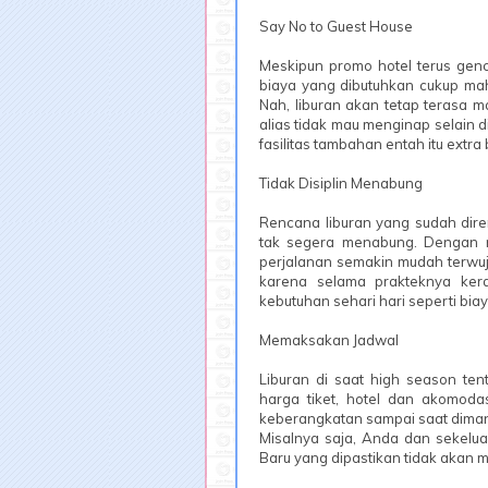
Say No to Guest House
Meskipun promo hotel terus gen
biaya yang dibutuhkan cukup ma
Nah, liburan akan tetap terasa m
alias tidak mau menginap selain 
fasilitas tambahan entah itu extra
Tidak Disiplin Menabung
Rencana liburan yang sudah diren
tak segera menabung. Dengan 
perjalanan semakin mudah terwuju
karena selama prakteknya ker
kebutuhan sehari hari seperti bia
Memaksakan Jadwal
Liburan di saat high season te
harga tiket, hotel dan akomod
keberangkatan sampai saat dimana
Misalnya saja, Anda dan sekelua
Baru yang dipastikan tidak akan m