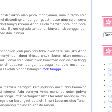
car dilakukan oleh pihak manajemen, namun tetap saja
hal dibandingkan dengan guest house atau sejenisnya.
ahal hanya karena Anda selalu memilih hotel dan hotel
di situ. Belum lagi ada tambahan biaya untuk penggunaan
 bed dan lainnya.
canakan jauh jauh hari tidak akan terelisasi jika Anda
menyimpan dana khusus untuk liburan akan membuat
d. Hanya saja, dibutuhkan komitmen dan disiplin tinggi
Bl
ap dihadapkan dengan berbagai kendala mulai dari
ya sekolah hingga belanja
rumah tangga
.
Cer
Fa
Ja
Ke
ntu memiliki beragam kemungkinan mulai dari kenaikan
Ke
asi lainnya. Ada baiknya Anda menunda untuk jadwal
 harga untuk berbagai fasilitas tersebut sedang murah.
Ku
rga bisa berangkat setelah 3 hari Lebaran atau Tahun
Pa
engurangi makna liburan itu sendiri.
Pe