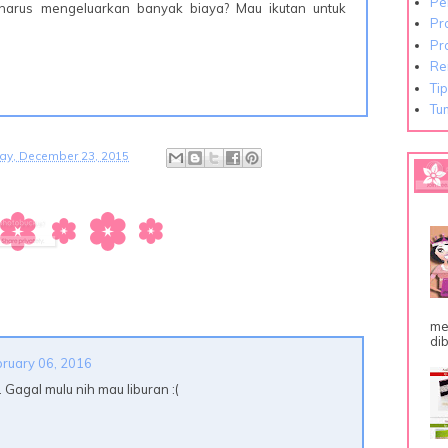
Pe
a harus mengeluarkan banyak biaya? Mau ikutan untuk
Pr
Pr
Re
Ti
Tu
y, December 23, 2015
me
dib
bruary 06, 2016
. Gagal mulu nih mau liburan :(