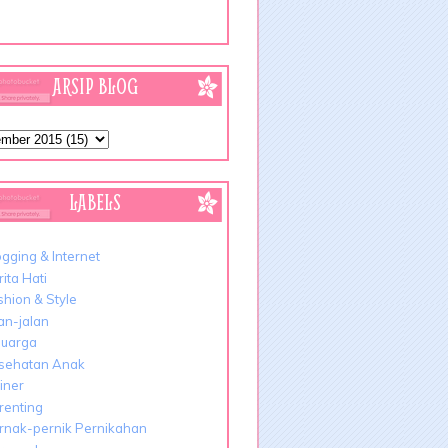
ARSIP BLOG
LABELS
ogging & Internet
ita Hati
shion & Style
lan-jalan
luarga
sehatan Anak
liner
renting
rnak-pernik Pernikahan