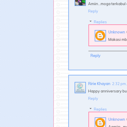
Amiin...moga terkabul 
Reply
Replies
Unknown
Makasi mba
Reply
Ririe Khayan
2:32 pm,
Happy anniversary bua
Reply
Replies
Unknown
Aamiin...ma