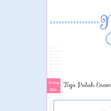
Tiga Puluh Ena
13 Aug
2012