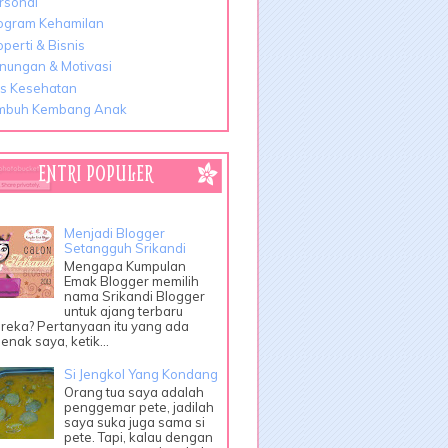
rsonal
ogram Kehamilan
operti & Bisnis
nungan & Motivasi
ps Kesehatan
mbuh Kembang Anak
ENTRI POPULER
Menjadi Blogger
Setangguh Srikandi
Mengapa Kumpulan
Emak Blogger memilih
nama Srikandi Blogger
untuk ajang terbaru
reka? Pertanyaan itu yang ada
enak saya, ketik...
Si Jengkol Yang Kondang
Orang tua saya adalah
penggemar pete, jadilah
saya suka juga sama si
pete. Tapi, kalau dengan