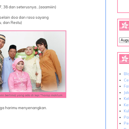
, 38 dan seterusnya...(aaamiiin)
 selain doa dan rasa sayang
u, dan Restu)
Bl
Cer
Fa
Ja
kami berlima) yang ada di lepi *harap maklum
Ke
Ke
oga harimu menyenangkan.
Ku
Pa
Pe