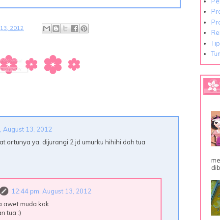
Pe
Pr
Pr
13, 2012
Re
Ti
Tu
, August 13, 2012
 ortunya ya, dijurangi 2 jd umurku hihihi dah tua
me
dib
12:44 pm, August 13, 2012
a awet muda kok
n tua :)