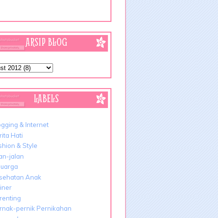
ARSIP BLOG
LABELS
ogging & Internet
ita Hati
shion & Style
lan-jalan
luarga
sehatan Anak
liner
renting
rnak-pernik Pernikahan