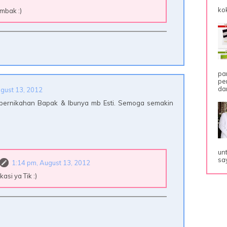
ko
mbak :)
pa
pe
dar
gust 13, 2012
 pernikahan Bapak & Ibunya mb Esti. Semoga semakin
un
sa
1:14 pm, August 13, 2012
asi ya Tik :)