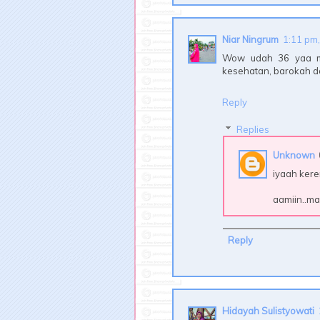
Niar Ningrum
1:11 pm,
Wow udah 36 yaa mb
kesehatan, barokah da
Reply
Replies
Unknown
iyaah kere
aamiin..mak
Reply
Hidayah Sulistyowati