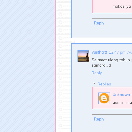
makasi ya 
Reply
yustha tt
12:47 pm, Au
Selamat ulang tahun
samara... :)
Reply
Replies
Unknown
aamiin..mak
Reply