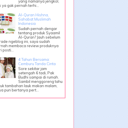
yang namanya jengkol,
k ya gak pernah terhi...
Al-Quran Hishna,
Sahabat Muslimah
Indonesia
Sudah pernah dengar
tentang produk Syaamil
Al-Quran? Jauh sebelum
rade ngeblog ini, saya sudah
rnah membaca review produknya
i posti...
4 Tahun Bersama:
Cemburu Tanda Cinta
Sore sekitar jam
setengah 6 tadi, Pak
Budhi sampai di rumah.
Sambil menggoreng tahu
tuk tambahan lauk makan malam,
ya pun bertanya pert...