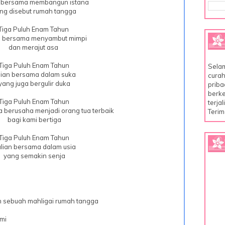
n bersama membangun istana
ng disebut rumah tangga
Tiga Puluh Enam Tahun
n bersama menyambut mimpi
dan merajut asa
Tiga Puluh Enam Tahun
Selam
lian bersama dalam suka
curah
yang juga bergulir duka
priba
berke
Tiga Puluh Enam Tahun
terja
 berusaha menjadi orang tua terbaik
Terim
bagi kami bertiga
Tiga Puluh Enam Tahun
lian bersama dalam usia
yang semakin senja
 sebuah mahligai rumah tangga
mi