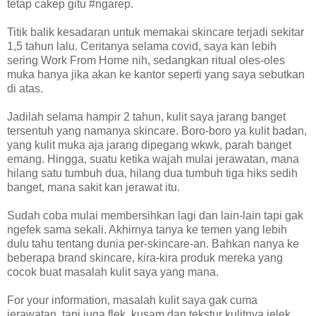
tetap cakep gitu #ngarep.
Titik balik kesadaran untuk memakai skincare terjadi sekitar
1,5 tahun lalu. Ceritanya selama covid, saya kan lebih
sering Work From Home nih, sedangkan ritual oles-oles
muka hanya jika akan ke kantor seperti yang saya sebutkan
di atas.
Jadilah selama hampir 2 tahun, kulit saya jarang banget
tersentuh yang namanya skincare. Boro-boro ya kulit badan,
yang kulit muka aja jarang dipegang wkwk, parah banget
emang. Hingga, suatu ketika wajah mulai jerawatan, mana
hilang satu tumbuh dua, hilang dua tumbuh tiga hiks sedih
banget, mana sakit kan jerawat itu.
Sudah coba mulai membersihkan lagi dan lain-lain tapi gak
ngefek sama sekali. Akhirnya tanya ke temen yang lebih
dulu tahu tentang dunia per-skincare-an. Bahkan nanya ke
beberapa brand skincare, kira-kira produk mereka yang
cocok buat masalah kulit saya yang mana.
For your information, masalah kulit saya gak cuma
jerawatan, tapi juga flek, kusam dan tekstur kulitnya jelek