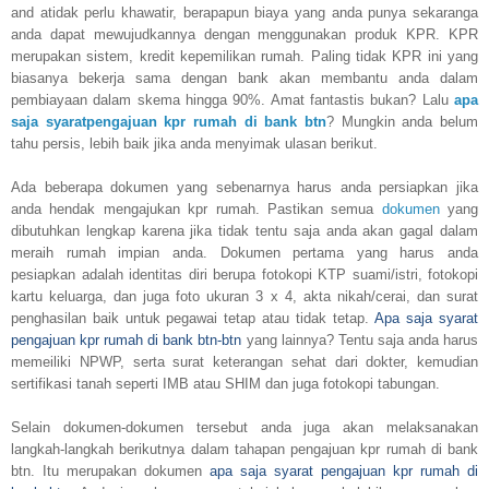
and atidak perlu khawatir, berapapun biaya yang anda punya sekaranga
anda dapat mewujudkannya dengan menggunakan produk KPR. KPR
merupakan sistem, kredit kepemilikan rumah. Paling tidak KPR ini yang
biasanya bekerja sama dengan bank akan membantu anda dalam
pembiayaan dalam skema hingga 90%. Amat fantastis bukan? Lalu
apa
saja syaratpengajuan kpr rumah di bank btn
? Mungkin anda belum
tahu persis, lebih baik jika anda menyimak ulasan berikut.
Ada beberapa dokumen yang sebenarnya harus anda persiapkan jika
anda hendak mengajukan kpr rumah. Pastikan semua
dokumen
yang
dibutuhkan lengkap karena jika tidak tentu saja anda akan gagal dalam
meraih rumah impian anda. Dokumen pertama yang harus anda
pesiapkan adalah identitas diri berupa fotokopi KTP suami/istri, fotokopi
kartu keluarga, dan juga foto ukuran 3 x 4, akta nikah/cerai, dan surat
penghasilan baik untuk pegawai tetap atau tidak tetap.
Apa saja syarat
pengajuan kpr rumah di bank btn-btn
yang lainnya? Tentu saja anda harus
memeiliki NPWP, serta surat keterangan sehat dari dokter, kemudian
sertifikasi tanah seperti IMB atau SHIM dan juga fotokopi tabungan.
Selain dokumen-dokumen tersebut anda juga akan melaksanakan
langkah-langkah berikutnya dalam tahapan pengajuan kpr rumah di bank
btn. Itu merupakan dokumen
apa saja syarat pengajuan kpr rumah di