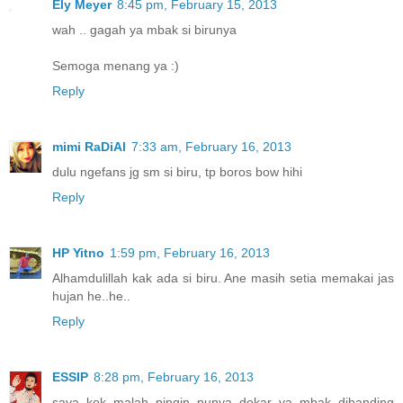
Ely Meyer
8:45 pm, February 15, 2013
wah .. gagah ya mbak si birunya
Semoga menang ya :)
Reply
mimi RaDiAl
7:33 am, February 16, 2013
dulu ngefans jg sm si biru, tp boros bow hihi
Reply
HP Yitno
1:59 pm, February 16, 2013
Alhamdulillah kak ada si biru. Ane masih setia memakai jas
hujan he..he..
Reply
ESSIP
8:28 pm, February 16, 2013
saya kok malah pingin punya dokar ya mbak dibanding