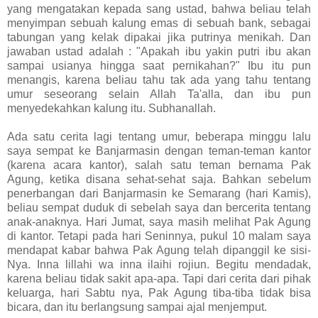
yang mengatakan kepada sang ustad, bahwa beliau telah
menyimpan sebuah kalung emas di sebuah bank, sebagai
tabungan yang kelak dipakai jika putrinya menikah. Dan
jawaban ustad adalah : "Apakah ibu yakin putri ibu akan
sampai usianya hingga saat pernikahan?" Ibu itu pun
menangis, karena beliau tahu tak ada yang tahu tentang
umur seseorang selain Allah Ta'alla, dan ibu pun
menyedekahkan kalung itu. Subhanallah.
Ada satu cerita lagi tentang umur, beberapa minggu lalu
saya sempat ke Banjarmasin dengan teman-teman kantor
(karena acara kantor), salah satu teman bernama Pak
Agung, ketika disana sehat-sehat saja. Bahkan sebelum
penerbangan dari Banjarmasin ke Semarang (hari Kamis),
beliau sempat duduk di sebelah saya dan bercerita tentang
anak-anaknya. Hari Jumat, saya masih melihat Pak Agung
di kantor. Tetapi pada hari Seninnya, pukul 10 malam saya
mendapat kabar bahwa Pak Agung telah dipanggil ke sisi-
Nya. Inna lillahi wa inna ilaihi rojiun. Begitu mendadak,
karena beliau tidak sakit apa-apa. Tapi dari cerita dari pihak
keluarga, hari Sabtu nya, Pak Agung tiba-tiba tidak bisa
bicara, dan itu berlangsung sampai ajal menjemput.