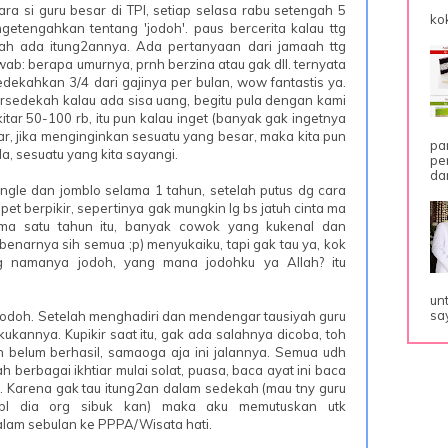
ra si guru besar di TPI, setiap selasa rabu setengah 5
ko
getengahkan tentang 'jodoh'. paus bercerita kalau ttg
ah ada itung2annya. Ada pertanyaan dari jamaah ttg
ab: berapa umurnya, prnh berzina atau gak dll. ternyata
dekahkan 3/4 dari gajinya per bulan, wow fantastis ya.
rsedekah kalau ada sisa uang, begitu pula dengan kami
itar 50-100 rb, itu pun kalau inget (banyak gak ingetnya
ar, jika menginginkan sesuatu yang besar, maka kita pun
pa
, sesuatu yang kita sayangi.
pe
dar
single dan jomblo selama 1 tahun, setelah putus dg cara
t berpikir, sepertinya gak mungkin lg bs jatuh cinta ma
ama satu tahun itu, banyak cowok yang kukenal dan
enarnya sih semua ;p) menyukaiku, tapi gak tau ya, kok
 namanya jodoh, yang mana jodohku ya Allah? itu
un
sa
 jodoh. Setelah menghadiri dan mendengar tausiyah guru
kukannya. Kupikir saat itu, gak ada salahnya dicoba, toh
 belum berhasil, samaoga aja ini jalannya. Semua udh
h berbagai ikhtiar mulai solat, puasa, baca ayat ini baca
. Karena gak tau itung2an dalam sedekah (mau tny guru
gpl dia org sibuk kan) maka aku memutuskan utk
alam sebulan ke PPPA/Wisata hati.