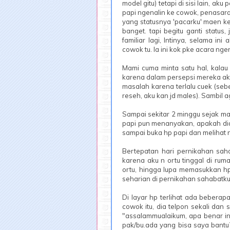
model gitu) tetapi di sisi lain, ak
papi ngenalin ke cowok, penasaran
yang statusnya 'pacarku' maen ke
banget. tapi begitu ganti status
familiar lagi, Intinya, selama i
cowok tu. la ini kok pke acara ngen
Mami cuma minta satu hal, kalau
karena dalam persepsi mereka ak
masalah karena terlalu cuek (seb
reseh, aku kan jd males). Sambil a
Sampai sekitar 2 minggu sejak m
papi pun menanyakan, apakah di
sampai buka hp papi dan melihat n
Bertepatan hari pernikahan sah
karena aku n ortu tinggal di rum
ortu, hingga lupa memasukkan h
seharian di pernikahan sahabatku
Di layar hp terlihat ada beberap
cowok itu, dia telpon sekali dan 
"assalammualaikum, apa benar i
pak/bu.ada yang bisa saya bantu?