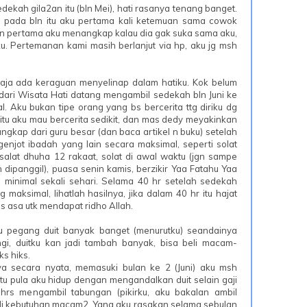
dekah gila2an itu (bln Mei), hati rasanya tenang banget.
, pada bln itu aku pertama kali ketemuan sama cowok
uan pertama aku menangkap kalau dia gak suka sama aku,
rku. Pertemanan kami masih berlanjut via hp, aku jg msh
.
r aja ada keraguan menyelinap dalam hatiku. Kok belum
dari Wisata Hati datang mengambil sedekah bln Juni ke
. Aku bukan tipe orang yang bs bercerita ttg diriku dg
 itu aku mau bercerita sedikit, dan mas dedy meyakinkan
angkap dari guru besar (dan baca artikel n buku) setelah
 genjot ibadah yang lain secara maksimal, seperti solat
, salat dhuha 12 rakaat, solat di awal waktu (jgn sampe
 dipanggil), puasa senin kamis, berzikir Yaa Fatahu Yaa
minimal sekali sehari. Selama 40 hr setelah sedekah
 maksimal, lihatlah hasilnya, jika dalam 40 hr itu hajat
us asa utk mendapat ridho Allah.
aku pegang duit banyak banget (menurutku) seandainya
ngi, duitku kan jadi tambah banyak, bisa beli macam-
s hiks.
nya secara nyata, memasuki bulan ke 2 (Juni) aku msh
itu pula aku hidup dengan mengandalkan duit selain gaji
 hrs mengambil tabungan (pikirku, aku bakalan ambil
eli kebutuhan macam2. Yang aku rasakan selama sebulan