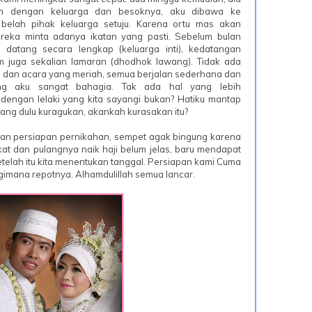
an dengan keluarga dan besoknya, aku dibawa ke
 belah pihak keluarga setuju. Karena ortu mas akan
ereka minta adanya ikatan yang pasti. Sebelum bulan
datang secara lengkap (keluarga inti), kedatangan
im juga sekalian lamaran (dhodhok lawang). Tidak ada
, dan acara yang meriah, semua berjalan sederhana dan
ing aku sangat bahagia. Tak ada hal yang lebih
engan lelaki yang kita sayangi bukan? Hatiku mantap
ng dulu kuragukan, akankah kurasakan itu?
ngan persiapan pernikahan, sempet agak bingung karena
at dan pulangnya naik haji belum jelas, baru mendapat
etelah itu kita menentukan tanggal. Persiapan kami Cuma
gimana repotnya. Alhamdulillah semua lancar.