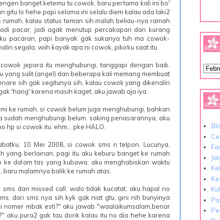
u pengen banget ketemu tu cowok, baru pertama kali ini bo'
 gitu lo hehe papi selama ini selalu diem kalau ada laki2
 rumah, kalau status teman sih malah beliau-nya ramah
, jadi pacar, jadi agak menutup percakapan dan kurang
ni aku pacaran, papi banyak gak sukanya tuh ma cowok-
alin segala, wiih kayak apa ni cowok, pikirku saat itu.
 cowok jepara itu menghubungi, tanggapi dengan baik.
u yang sulit (angel) dan beberapa kali memang membuat
enare sih gak segitunya sih, kalau cowok yang dikenalin
gak 'hang' karena masih kaget, aku jawab aja iya.
ami ke rumah, si cowok belum juga menghubungi, bahkan
a sudah menghubungi belum. saking penasarannya, aku
Bl
o hp si cowok itu. ehm... pke HALO.
Cer
abatku, 10 Mei 2008, si cowok sms n telpon. Lucunya,
Fa
ah yang berlainan, pagi itu aku keburu banget ke rumah
Ja
p ke dalam tas yang kubawa. aku menghabiskan waktu
Ke
, baru malamnya balik ke rumah atas.
Ke
a sms dan missed call. walo tidak kucatat, aku hapal no
Ku
sms. dari sms nya sih kyk gak niat gtu, gini nih bunyinya
Pa
ni nomer mbak esti?" aku jawab "waalaikumsalam,benar
Pe
" aku pura2 gak tau donk kalau itu no dia hehe karena