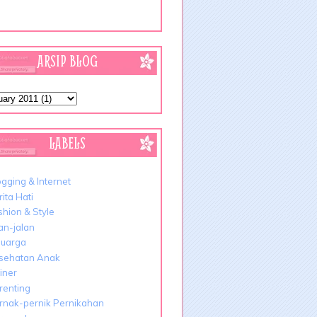
ARSIP BLOG
LABELS
ogging & Internet
ita Hati
shion & Style
lan-jalan
luarga
sehatan Anak
liner
renting
rnak-pernik Pernikahan