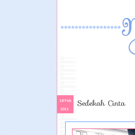
Sedekah Cinta
19 Feb
2011