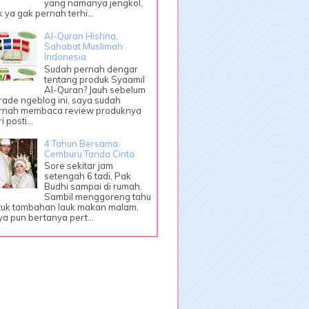
yang namanya jengkol,
k ya gak pernah terhi...
Al-Quran Hishna,
Sahabat Muslimah
Indonesia
Sudah pernah dengar
tentang produk Syaamil
Al-Quran? Jauh sebelum
rade ngeblog ini, saya sudah
rnah membaca review produknya
i posti...
4 Tahun Bersama:
Cemburu Tanda Cinta
Sore sekitar jam
setengah 6 tadi, Pak
Budhi sampai di rumah.
Sambil menggoreng tahu
tuk tambahan lauk makan malam,
ya pun bertanya pert...