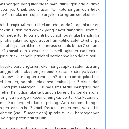
 ketenangan yang luar biasa menurutku, gak ada duanya
kabul ya. Untuk dua alasan itu (ketenangan dan tidak
o Allah, aku mantap melanjutkan program sedekah itu.
udah hampir 40 hari ni belum ada tanda2, tapi aku tetep
 apakah sudah ada cowok yang dekat denganku saat itu.
h sebentar lg bu, nanti kalau sdh pasti aku kenalin ke
pi aku yakin banget. Suatu hari ketika salat Dhuha, pd
a saat sujud terakhir, aku merasa saat itu bener2 sedang
r2 khusuk dan konsentrasi, sekelilingku terasa hening,
r suaraku sendiri, padahal berdoanya kan dalam hati.
g kusuka berulangtahun, aku mengucapkan selamat ulang
 (bangga hehe) aku pengen buat kejutan, kadonya kukirim
n kaos=2 barang terakhir oleh2 dari jalan di jakarta n
apek banget, padahal biasanya lembur. Jam 3 aku sudah
 Dari jam setengah 3, si mas sms terus. seingatku dari
r hehe. Kemudian aku terbangun karena hp berdering, si
rang dan pengen ketemu. Singkat cerita, kita ketemu di
na. Dia mengantarkanku pulang. Wah, seneng banget,
lah pertemuan ke 2 kami. Pertemuan pertama waktu bln
rahman (cm 15 menit deh) tp stlh itu aku beranggapan
ya agak patah hati gtu sih.
kami meningkat sangat cepat. dua minggu kemudian, dia