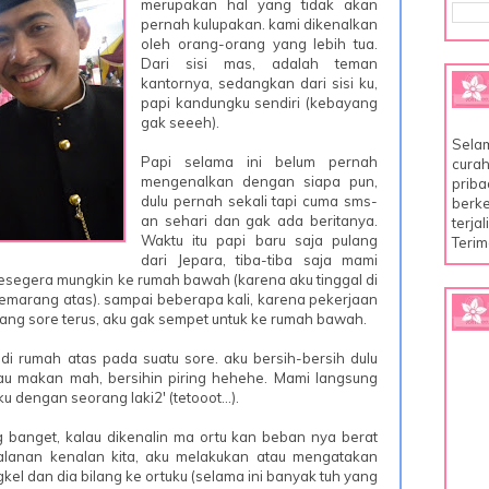
merupakan hal yang tidak akan
pernah kulupakan. kami dikenalkan
oleh orang-orang yang lebih tua.
Dari sisi mas, adalah teman
kantornya, sedangkan dari sisi ku,
papi kandungku sendiri (kebayang
gak seeeh).
Selam
Papi selama ini belum pernah
curah
mengenalkan dengan siapa pun,
priba
dulu pernah sekali tapi cuma sms-
berke
an sehari dan gak ada beritanya.
terja
Waktu itu papi baru saja pulang
Terim
dari Jepara, tiba-tiba saja mami
esegera mungkin ke rumah bawah (karena aku tinggal di
semarang atas). sampai beberapa kali, karena pekerjaan
ang sore terus, aku gak sempet untuk ke rumah bawah.
i rumah atas pada suatu sore. aku bersih-bersih dulu
lau makan mah, bersihin piring hehehe. Mami langsung
ku dengan seorang laki2' (tetooot…).
ung banget, kalau dikenalin ma ortu kan beban nya berat
jalanan kenalan kita, aku melakukan atau mengatakan
el dan dia bilang ke ortuku (selama ini banyak tuh yang