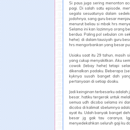
Si paus juga sering menonton aca
pagi. Di salah satu episode, men
segala sesuatunya dalam sedek
jodohnya, sang guru besar menjaw
menurut beliau si mbak hrs menye
Selama ini kan lazimnya orang be
berdua. Paling pol sebulan cm sek
hehe). di dalam tausiyah guru bes
hrs mengorbankan yang besar pula
Usiaku saat itu 29 tahun, masih 
yang cukup menyakitkan. Aku sempe
cowok (lebay hehe) tetapi sel
dikenalkan padaku. Beberapa (seb
kyknya susah banget dah yang
pertanyaan di setiap doaku.
Jadi keinginan terbesarku adalah
besar, hatiku tergerak untuk mela
semua udh dicoba selama ini dan
dicoba di kalimat sbelumnya adala
ayat itu. Udah banyak banget deh
besar jg gak tau caranya, l
menyedekahkan seluruh gaji ku d