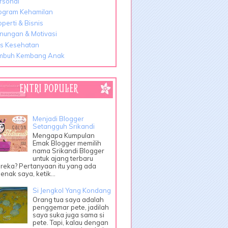
rsonal
ogram Kehamilan
operti & Bisnis
nungan & Motivasi
ps Kesehatan
mbuh Kembang Anak
ENTRI POPULER
Menjadi Blogger
Setangguh Srikandi
Mengapa Kumpulan
Emak Blogger memilih
nama Srikandi Blogger
untuk ajang terbaru
reka? Pertanyaan itu yang ada
enak saya, ketik...
Si Jengkol Yang Kondang
Orang tua saya adalah
penggemar pete, jadilah
saya suka juga sama si
pete. Tapi, kalau dengan