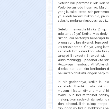
Setelah kali pertama kulakukan se
Walo belum ada hasilnya. Malah
yang kusukai, tetapi stlh pertem
ya sudah berarti bukan dia, piki
suka, tp perlahan kupupus rasa itu
Setelah memasuki bln ke 2, juju
ada tanda2 ya? Ketika Mas dedy 
rumah, dia bertanya beberapa hal
orang yang bru dikenal. Tapi saat
utk terus berdoa. Oh ya, yang kut
sedekah kita keluarkan, kita hrs
tahajud 8 rakaat+ 3 rakaat witir
Allah menunggu, padahal kita sdh
Rozakuqu, membaca Al Wakui'ah 
dikeluarkan dan kita beribadah dg
belum terkabul kita jangan berput
Ini nih godaannya, ketika itu, 
sedekah dihentikan atau dikura
macam ni (setan dimana-mana) hik
Walau pun belum terlihat hasil
melanjutkan sedekah itu, selama 
dan alhamdulillah cukup, tanpa
tabungan utk hidup) bahkan bs b