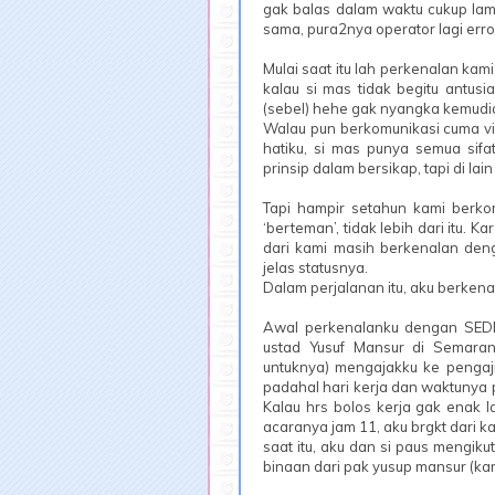
gak balas dalam waktu cukup la
sama, pura2nya operator lagi erro
Mulai saat itu lah perkenalan ka
kalau si mas tidak begitu antus
(sebel) hehe gak nyangka kemudia
Walau pun berkomunikasi cuma v
hatiku, si mas punya semua sifat
prinsip dalam bersikap, tapi di lain
Tapi hampir setahun kami berko
‘berteman’, tidak lebih dari itu.
dari kami masih berkenalan den
jelas statusnya.
Dalam perjalanan itu, aku berke
Awal perkenalanku dengan SEDE
ustad Yusuf Mansur di Semara
untuknya) mengajakku ke pengaj
padahal hari kerja dan waktunya 
Kalau hrs bolos kerja gak enak l
acaranya jam 11, aku brgkt dari k
saat itu, aku dan si paus mengiku
binaan dari pak yusup mansur (kam