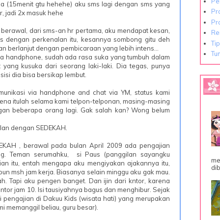
Pe
ma (15menit gtu hehehe) aku sms lagi dengan sms yang
Pr
r, jadi 2x masuk hehe
Pr
mi berawal, dari sms-an hr pertama, aku mendapat kesan,
Re
ias dengan perkenalan itu, kesannya sombong gitu deh
Ti
n berlanjut dengan pembicaraan yang lebih intens...
Tu
ia handphone, sudah ada rasa suka yang tumbuh dalam
 yang kusuka dari seorang laki-laki. Dia tegas, punya
 sisi dia bisa bersikap lembut.
munikasi via handphone and chat via YM, status kami
 Karena itulah selama kami telpon-telponan, masing-masing
gan beberapa orang lagi. Gak salah kan? Wong belum
nalan dengan SEDEKAH.
KAH , berawal pada bulan April 2009 ada pengajian
ng. Teman serumahku, si Paus (panggilan sayangku
me
ian itu, entah mengapa aku mengiyakan ajakannya itu,
dib
pun msh jam kerja. Biasanya selain minggu aku gak mau.
ah. Tapi aku pengen banget. Dan ijin dari kntor, karena
antor jam 10. Isi tausiyahnya bagus dan menghibur. Sejak
ti pengajian di Dakuu Kids (wisata hati) yang merupakan
i memanggil beliau, guru besar).