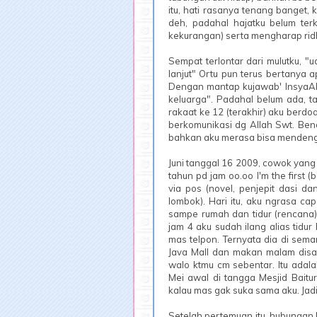
itu, hati rasanya tenang banget,
deh, padahal hajatku belum ter
kekurangan) serta mengharap ridh
Sempat terlontar dari mulutku, "
lanjut" Ortu pun terus bertanya
Dengan mantap kujawab' InsyaAlla
keluarga". Padahal belum ada, ta
rakaat ke 12 (terakhir) aku berdo
berkomunikasi dg Allah Swt. Bena
bahkan aku merasa bisa mendenga
Juni tanggal 16 2009, cowok yan
tahun pd jam oo.oo I'm the first
via pos (novel, penjepit dasi da
lombok). Hari itu, aku ngrasa c
sampe rumah dan tidur (rencana).
jam 4 aku sudah ilang alias tidu
mas telpon. Ternyata dia di sema
Java Mall dan makan malam disa
walo ktmu cm sebentar. Itu ada
Mei awal di tangga Mesjid Baitu
kalau mas gak suka sama aku. Jadi 
Setelah pertemuan itu, hubungan 