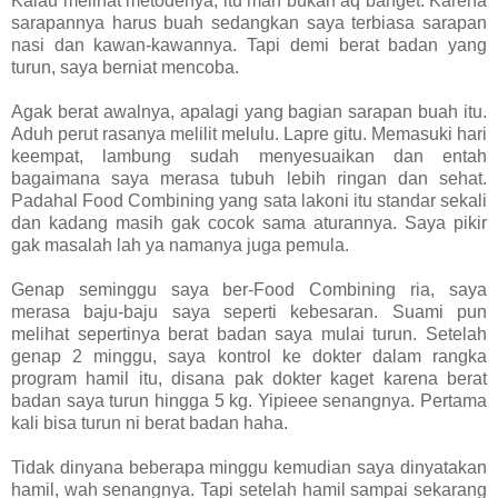
Kalau melihat metodenya, itu mah bukan aq banget. Karena
sarapannya harus buah sedangkan saya terbiasa sarapan
nasi dan kawan-kawannya. Tapi demi berat badan yang
turun, saya berniat mencoba.
Agak berat awalnya, apalagi yang bagian sarapan buah itu.
Aduh perut rasanya melilit melulu. Lapre gitu. Memasuki hari
keempat, lambung sudah menyesuaikan dan entah
bagaimana saya merasa tubuh lebih ringan dan sehat.
Padahal Food Combining yang sata lakoni itu standar sekali
dan kadang masih gak cocok sama aturannya. Saya pikir
gak masalah lah ya namanya juga pemula.
Genap seminggu saya ber-Food Combining ria, saya
merasa baju-baju saya seperti kebesaran. Suami pun
melihat sepertinya berat badan saya mulai turun. Setelah
genap 2 minggu, saya kontrol ke dokter dalam rangka
program hamil itu, disana pak dokter kaget karena berat
badan saya turun hingga 5 kg. Yipieee senangnya. Pertama
kali bisa turun ni berat badan haha.
Tidak dinyana beberapa minggu kemudian saya dinyatakan
hamil, wah senangnya. Tapi setelah hamil sampai sekarang