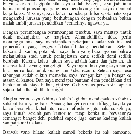
biaya sekolah. Lagipula bila saya sudah bekerja, saya jadi tahu
harus ambil jurusan apa yang bisa mendukung karir saya di tempat
kerja kelak. Misalnya, saya keterima bekerja di bank, otomatis saya
mengambil jurusan yang berhubungan dengan perbankan bukan
malah ambil jurusan pendidikan *contohnya ngawur ya.
Dengan pertimbangan-pertimbangan tersebut, saya mantap untuk
tidak melanjutkan ke magister. Alhamdulillah, tidak perlu
menunggu lama, saya mendapatkan pekerjaan di salah satu instansi
pemerintah yang bergerak dalam bidang pendidikan. Setelah
bekerja di kantor, pola pikir saya dulu yang beranggapan bahwa
melanjutkan studi untuk peningkatan karir, sedikit demi sedikit
berubah. Karena kalau tujuan saya adalah karir dan jabatan, ah
rasanya kok sayang banget gitu. Saya ingin ilmu yang saya punya
bisa bermanfaat untuk orang lain *idealis.com. Setelah saya rasa
tabungan sudah cukup memadai, saya mengajukan ijin belajar ke
atasan di kantor. Dan saya mendapat bantuan dana pendidikan dari
kantor untuk biaya kuliah, yipieee. Gak seratus persen sih tapi itu
saja sudah alhamdulillah banget.
Singkat cerita, saya akhirnya kuliah lagi dan mendapatkan sahabat-
sahabat baru yang baik. Senang banget deh kuliah lagi, kayaknya
kalau berangkat kuliah itu malah refreshing gitu hahaha. Oh ya,
saya kuliah setelah jam kantor lo, tetapi ketika itu bawaannya
semangat banget deh, padahal capek juga karena kadang kuliah
sampai jam 9 malam.
Banyak yang bilang, kuliah sambil bekerja itu gak gampang.