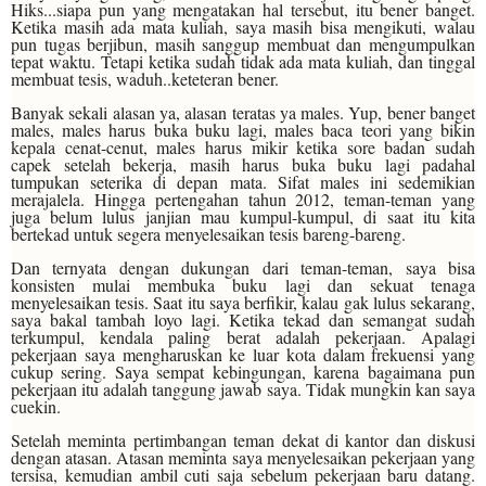
Hiks...siapa pun yang mengatakan hal tersebut, itu bener banget.
Ketika masih ada mata kuliah, saya masih bisa mengikuti, walau
pun tugas berjibun, masih sanggup membuat dan mengumpulkan
tepat waktu. Tetapi ketika sudah tidak ada mata kuliah, dan tinggal
membuat tesis, waduh..keteteran bener.
Banyak sekali alasan ya, alasan teratas ya males. Yup, bener banget
males, males harus buka buku lagi, males baca teori yang bikin
kepala cenat-cenut, males harus mikir ketika sore badan sudah
capek setelah bekerja, masih harus buka buku lagi padahal
tumpukan seterika di depan mata. Sifat males ini sedemikian
merajalela. Hingga pertengahan tahun 2012, teman-teman yang
juga belum lulus janjian mau kumpul-kumpul, di saat itu kita
bertekad untuk segera menyelesaikan tesis bareng-bareng.
Dan ternyata dengan dukungan dari teman-teman, saya bisa
konsisten mulai membuka buku lagi dan sekuat tenaga
menyelesaikan tesis. Saat itu saya berfikir, kalau gak lulus sekarang,
saya bakal tambah loyo lagi. Ketika tekad dan semangat sudah
terkumpul, kendala paling berat adalah pekerjaan. Apalagi
pekerjaan saya mengharuskan ke luar kota dalam frekuensi yang
cukup sering. Saya sempat kebingungan, karena bagaimana pun
pekerjaan itu adalah tanggung jawab saya. Tidak mungkin kan saya
cuekin.
Setelah meminta pertimbangan teman dekat di kantor dan diskusi
dengan atasan. Atasan meminta saya menyelesaikan pekerjaan yang
tersisa, kemudian ambil cuti saja sebelum pekerjaan baru datang.