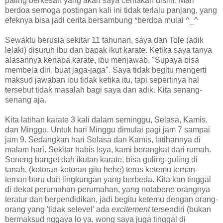
paling berkesan yang akan saya ceritakan disini. Mari
berdoa semoga postingan kali ini tidak terlalu panjang, yang
efeknya bisa jadi cerita bersambung *berdoa mulai ^_^
Sewaktu berusia sekitar 11 tahunan, saya dan Tole (adik
lelaki) disuruh ibu dan bapak ikut karate. Ketika saya tanya
alasannya kenapa karate, ibu menjawab, "Supaya bisa
membela diri, buat jaga-jaga". Saya tidak begitu mengerti
maksud jawaban ibu tidak ketika itu, tapi sepertinya hal
tersebut tidak masalah bagi saya dan adik. Kita senang-
senang aja.
Kita latihan karate 3 kali dalam seminggu, Selasa, Kamis,
dan Minggu. Untuk hari Minggu dimulai pagi jam 7 sampai
jam 9. Sedangkan hari Selasa dan Kamis, latihannya di
malam hari. Sekitar habis Isya, kami berangkat dari rumah.
Seneng banget dah ikutan karate, bisa guling-guling di
tanah, (kotoran-kotoran gitu hehe) terus ketemu teman-
teman baru dari lingkungan yang berbeda. Kita kan tinggal
di dekat perumahan-perumahan, yang notabene orangnya
teratur dan berpendidikan, jadi begitu ketemu dengan orang-
orang yang 'tidak selevel' ada
excitement
tersendiri (bukan
bermaksud nggaya lo ya, wong saya juga tinggal di