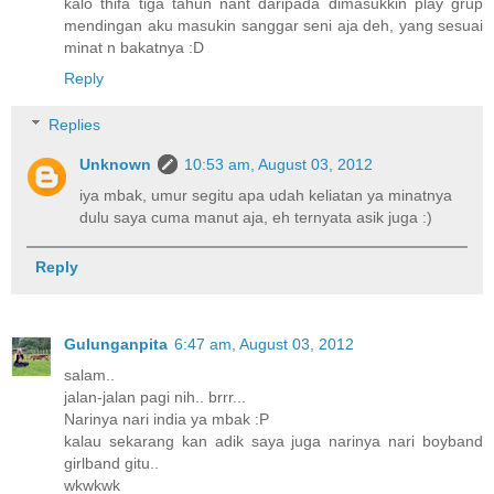
kalo thifa tiga tahun nant daripada dimasukkin play grup
mendingan aku masukin sanggar seni aja deh, yang sesuai
minat n bakatnya :D
Reply
Replies
Unknown
10:53 am, August 03, 2012
iya mbak, umur segitu apa udah keliatan ya minatnya
dulu saya cuma manut aja, eh ternyata asik juga :)
Reply
Gulunganpita
6:47 am, August 03, 2012
salam..
jalan-jalan pagi nih.. brrr...
Narinya nari india ya mbak :P
kalau sekarang kan adik saya juga narinya nari boyband
girlband gitu..
wkwkwk