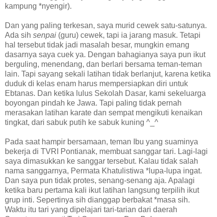
kampung *nyengir).
Dan yang paling terkesan, saya murid cewek satu-satunya.
Ada sih
senpai
(guru) cewek, tapi ia jarang masuk. Tetapi
hal tersebut tidak jadi masalah besar, mungkin emang
dasarnya saya cuek ya. Dengan bahagianya saya pun ikut
berguling, menendang, dan berlari bersama teman-teman
lain. Tapi sayang sekali latihan tidak berlanjut, karena ketika
duduk di kelas enam harus mempersiapkan diri untuk
Ebtanas. Dan ketika lulus Sekolah Dasar, kami sekeluarga
boyongan pindah ke Jawa. Tapi paling tidak pernah
merasakan latihan karate dan sempat mengikuti kenaikan
tingkat, dari sabuk putih ke sabuk kuning ^_^
Pada saat hampir bersamaan, teman Ibu yang suaminya
bekerja di TVRI Pontianak, membuat sanggar tari. Lagi-lagi
saya dimasukkan ke sanggar tersebut. Kalau tidak salah
nama sanggarnya, Permata Khatulistiwa *lupa-lupa ingat.
Dan saya pun tidak protes, senang-senang aja. Apalagi
ketika baru pertama kali ikut latihan langsung terpilih ikut
grup inti. Sepertinya sih dianggap berbakat *masa sih.
Waktu itu tari yang dipelajari tari-tarian dari daerah