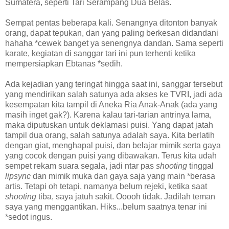
Sumatera, seperti Tari Serampang Dua Belas.
Sempat pentas beberapa kali. Senangnya ditonton banyak
orang, dapat tepukan, dan yang paling berkesan didandani
hahaha *cewek banget ya senengnya dandan. Sama seperti
karate, kegiatan di sanggar tari ini pun terhenti ketika
mempersiapkan Ebtanas *sedih.
Ada kejadian yang teringat hingga saat ini, sanggar tersebut
yang mendirikan salah satunya ada akses ke TVRI, jadi ada
kesempatan kita tampil di Aneka Ria Anak-Anak (ada yang
masih inget gak?). Karena kalau tari-tarian antrinya lama,
maka diputuskan untuk deklamasi puisi. Yang dapat jatah
tampil dua orang, salah satunya adalah saya. Kita berlatih
dengan giat, menghapal puisi, dan belajar mimik serta gaya
yang cocok dengan puisi yang dibawakan. Terus kita udah
sempet rekam suara segala, jadi ntar pas
shooting
tinggal
lipsync
dan mimik muka dan gaya saja yang main *berasa
artis. Tetapi oh tetapi, namanya belum rejeki, ketika saat
shooting
tiba, saya jatuh sakit. Ooooh tidak. Jadilah teman
saya yang menggantikan. Hiks...belum saatnya tenar ini
*sedot ingus.