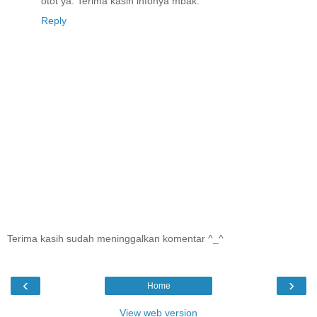
otot ya. Terima kasih infonya mbak.
Reply
Terima kasih sudah meninggalkan komentar ^_^
‹
›
Home
View web version