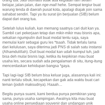
orang tua. Jadi otomatis tidak ada kegiatan lain selain
belajar, jalan-jalan, dan
nge-mall
hehe. Sempat tergiur buat
warung tenda di daerah pusat kota, apalagi diajak join sama
sahabat sendiri. Tapi ya itu surat ijin berjualan (SIB) belum
dapat dari orang tua.
Setelah lulus kuliah, kan memang saatnya cari duit kan ya.
Sambil cari pekerjaan tetap dan mikir-mikir mau bisnis apa,
sekalian ngumpulin duit buat modal tentu saja, saya
memulai karir sebagai guru les *tsaah. Tidak terlalu lama
dari kelulusan, saya diterima jadi PNS di salah satu instansi
(Alhamdulillah). Duit buat modal kan udah kumpul tuh, jadi
bisa deh mulai bisnis lagi, ketika itu kepikiran mau buat
usaha les, secara sudah ada pengalaman di situ, itung-itung
mencerdaskan kehidupan bangsa *gaya.
Tapi lagi-lagi SIB belum bisa keluar juga, alasannya kali ini:
nanti terlalu sibuk, kecapekan dan gak ada waktu buat cari
teman (jodoh maksudnya). Haaah…
Begitu punya suami, kami berdua punya pemikiran yang
sama, punya usaha sampingan. Awalnya kita mau buat
usaha online penyediaan souvenir dan undangan unik