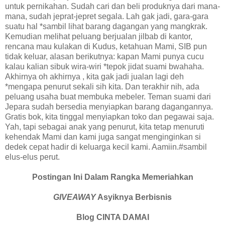
untuk pernikahan. Sudah cari dan beli produknya dari mana-
mana, sudah jeprat-jepret segala. Lah gak jadi, gara-gara
suatu hal *sambil lihat barang dagangan yang mangkrak.
Kemudian melihat peluang berjualan jilbab di kantor,
rencana mau kulakan di Kudus, ketahuan Mami, SIB pun
tidak keluar, alasan berikutnya: kapan Mami punya cucu
kalau kalian sibuk wira-wiri *tepok jidat suami bwahaha.
Akhirnya oh akhirnya , kita gak jadi jualan lagi deh
*mengapa penurut sekali sih kita. Dan terakhir nih, ada
peluang usaha buat membuka mebeler. Teman suami dari
Jepara sudah bersedia menyiapkan barang dagangannya.
Gratis bok, kita tinggal menyiapkan toko dan pegawai saja.
Yah, tapi sebagai anak yang penurut, kita tetap menuruti
kehendak Mami dan kami juga sangat menginginkan si
dedek cepat hadir di keluarga kecil kami. Aamiin.#sambil
elus-elus perut.
Postingan Ini Dalam Rangka Memeriahkan
GIVEAWAY
Asyiknya Berbisnis
Blog CINTA DAMAI