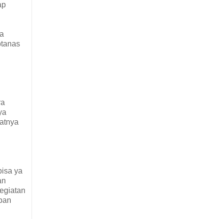
ap
ha
btanas
ra
ya
aatnya
bisa ya
an
kegiatan
upan