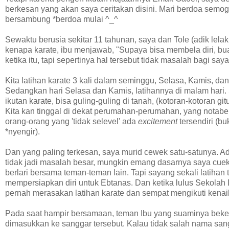
berkesan yang akan saya ceritakan disini. Mari berdoa semoga p
bersambung *berdoa mulai ^_^
Sewaktu berusia sekitar 11 tahunan, saya dan Tole (adik lelak
kenapa karate, ibu menjawab, "Supaya bisa membela diri, bua
ketika itu, tapi sepertinya hal tersebut tidak masalah bagi sa
Kita latihan karate 3 kali dalam seminggu, Selasa, Kamis, da
Sedangkan hari Selasa dan Kamis, latihannya di malam hari. 
ikutan karate, bisa guling-guling di tanah, (kotoran-kotoran 
Kita kan tinggal di dekat perumahan-perumahan, yang notabe
orang-orang yang 'tidak selevel' ada
excitement
tersendiri (b
*nyengir).
Dan yang paling terkesan, saya murid cewek satu-satunya. A
tidak jadi masalah besar, mungkin emang dasarnya saya cue
berlari bersama teman-teman lain. Tapi sayang sekali latihan 
mempersiapkan diri untuk Ebtanas. Dan ketika lulus Sekolah 
pernah merasakan latihan karate dan sempat mengikuti kenaik
Pada saat hampir bersamaan, teman Ibu yang suaminya bekerj
dimasukkan ke sanggar tersebut. Kalau tidak salah nama sang