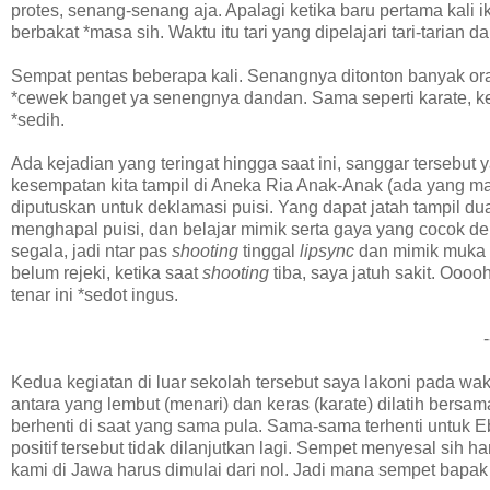
protes, senang-senang aja. Apalagi ketika baru pertama kali iku
berbakat *masa sih. Waktu itu tari yang dipelajari tari-tarian
Sempat pentas beberapa kali. Senangnya ditonton banyak or
*cewek banget ya senengnya dandan. Sama seperti karate, keg
*sedih.
Ada kejadian yang teringat hingga saat ini, sanggar tersebut
kesempatan kita tampil di Aneka Ria Anak-Anak (ada yang masi
diputuskan untuk deklamasi puisi. Yang dapat jatah tampil dua
menghapal puisi, dan belajar mimik serta gaya yang cocok d
segala, jadi ntar pas
shooting
tinggal
lipsync
dan mimik muka d
belum rejeki, ketika saat
shooting
tiba, saya jatuh sakit. Ooo
tenar ini *sedot ingus.
-
Kedua kegiatan di luar sekolah tersebut saya lakoni pada wak
antara yang lembut (menari) dan keras (karate) dilatih bersa
berhenti di saat yang sama pula. Sama-sama terhenti untuk E
positif tersebut tidak dilanjutkan lagi. Sempet menyesal sih
kami di Jawa harus dimulai dari nol. Jadi mana sempet bapak 