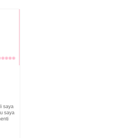
di saya
au saya
enti