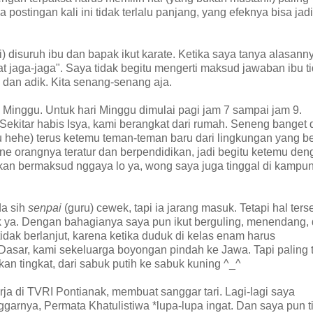
ostingan kali ini tidak terlalu panjang, yang efeknya bisa jadi
i) disuruh ibu dan bapak ikut karate. Ketika saya tanya alasann
t jaga-jaga". Saya tidak begitu mengerti maksud jawaban ibu t
ya dan adik. Kita senang-senang aja.
n Minggu. Untuk hari Minggu dimulai pagi jam 7 sampai jam 9.
Sekitar habis Isya, kami berangkat dari rumah. Seneng banget 
gitu hehe) terus ketemu teman-teman baru dari lingkungan yang b
ne orangnya teratur dan berpendidikan, jadi begitu ketemu den
ukan bermaksud nggaya lo ya, wong saya juga tinggal di kampu
da sih
senpai
(guru) cewek, tapi ia jarang masuk. Tetapi hal ters
k ya. Dengan bahagianya saya pun ikut berguling, menendang,
tidak berlanjut, karena ketika duduk di kelas enam harus
Dasar, kami sekeluarga boyongan pindah ke Jawa. Tapi paling 
an tingkat, dari sabuk putih ke sabuk kuning ^_^
a di TVRI Pontianak, membuat sanggar tari. Lagi-lagi saya
garnya, Permata Khatulistiwa *lupa-lupa ingat. Dan saya pun t