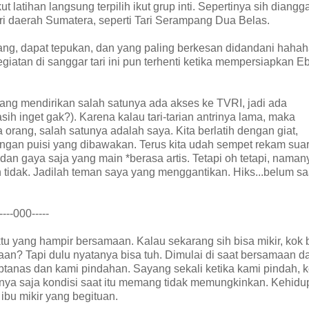
t latihan langsung terpilih ikut grup inti. Sepertinya sih diangg
 dari daerah Sumatera, seperti Tari Serampang Dua Belas.
ang, dapat tepukan, dan yang paling berkesan didandani haha
iatan di sanggar tari ini pun terhenti ketika mempersiapkan E
 yang mendirikan salah satunya ada akses ke TVRI, jadi ada
h inget gak?). Karena kalau tari-tarian antrinya lama, maka
 orang, salah satunya adalah saya. Kita berlatih dengan giat,
engan puisi yang dibawakan. Terus kita udah sempet rekam sua
an gaya saja yang main *berasa artis. Tetapi oh tetapi, naman
oh tidak. Jadilah teman saya yang menggantikan. Hiks...belum s
----000-----
tu yang hampir bersamaan. Kalau sekarang sih bisa mikir, kok 
maan? Tapi dulu nyatanya bisa tuh. Dimulai di saat bersamaan d
btanas dan kami pindahan. Sayang sekali ketika kami pindah, 
 hanya saja kondisi saat itu memang tidak memungkinkan. Kehid
ibu mikir yang begituan.