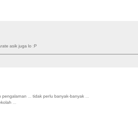
te asik juga lo :P
engalaman ... tidak perlu banyak-banyak ...
kolah ...