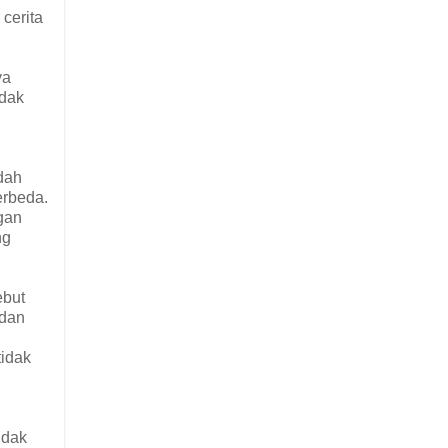
 cerita
ya
idak
dah
erbeda.
gan
ng
ebut
 dan
tidak
idak