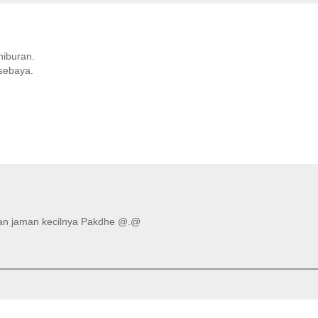
hiburan.
sebaya.
gan jaman kecilnya Pakdhe @.@