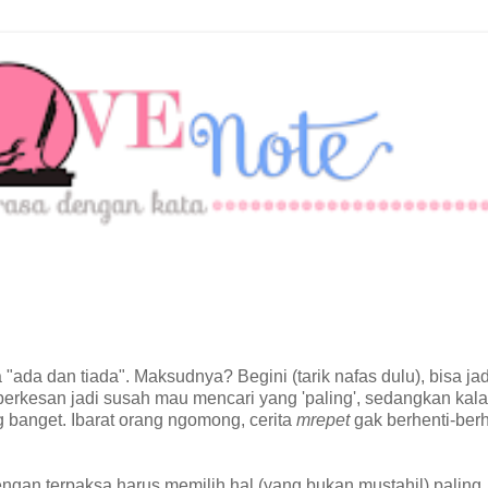
"ada dan tiada". Maksudnya? Begini (tarik nafas dulu), bisa ja
erkesan jadi susah mau mencari yang 'paling', sedangkan kal
 banget. Ibarat orang ngomong, cerita
mrepet
gak berhenti-berh
ngan terpaksa harus memilih hal (yang bukan mustahil) paling