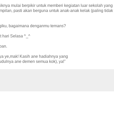
iknya mulai berpikir untuk memberi kegiatan luar sekolah yang p
ilan, pasti akan berguna untuk anak-anak kelak (paling tidak
bagiku, bagaimana denganmu temans?
 hari Selasa ^_^
oan.
nya ye,mak! Kasih ane hadiahnya yang
judulnya ane demen semua kok), ya!"